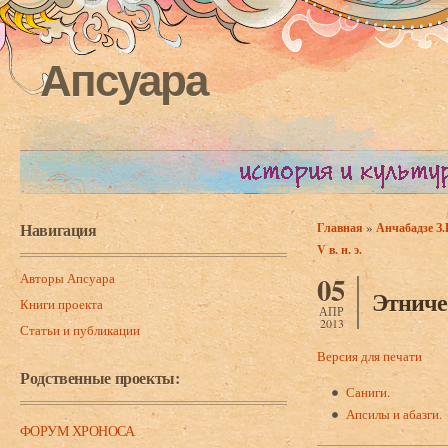
Апсуара
Навигация
»
Главная
Анчабадзе З.
Вы здесь
V в. н. э.
Авторы Апсуара
05
Этниче
Книги проекта
АПР
2013
Статьи и публикации
Версия для печати
Родственные проекты:
Саниги.
Апсилы и абазги.
ФОРУМ ХРОНОСА