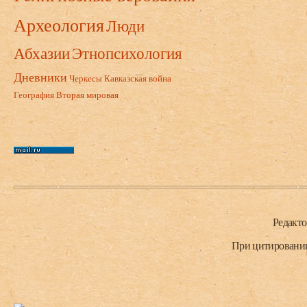
Археология
Люди
Абхазии
Этнопсихология
Дневники
Черкесы
Кавказская война
География
Вторая мировая
Нижний колонтитул
Редакт
При цитировании 