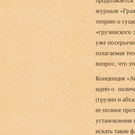
продолжается 
журнале «Гра
теорию о сущес
«грузинского э
уже посерьезн
излагаемая те
вопрос, что эт
Концепция «Аб
идею о наличи
(грузин и абха
ее полное про
установления 
искать такие 