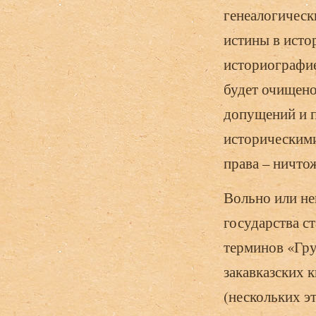
генеалогическ
истины в исто
историографие
будет очищено
допущений и 
историческими
права – ничто
Вольно или не
государства с
терминов «Гру
закавказских 
(нескольких эт