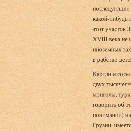
последующие п
какой-нибудь 
этот участок 
XVIII века не
иноземных зах
в рабство дет
Картли и сосе
двух тысячеле
монголы, турк
говорить об э
понимании) на
Грузии, имеет