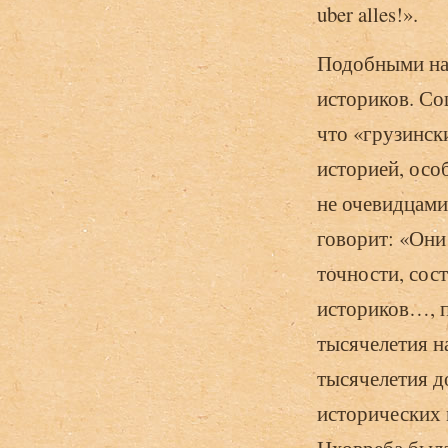
uber alles!».
Подобными на
историков. Со
что «грузинск
историей, осо
не очевидцами 
говорит: «Они
точности, сос
историков…, п
тысячелетия н
тысячелетия д
исторических 