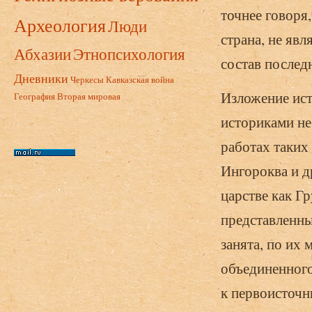
точнее говоря,
Археология
Люди
страна, не яв
Абхазии
Этнопсихология
состав послед
Дневники
Черкесы
Кавказская война
Изложение ис
География
Вторая мировая
историками не
работах таких
Ингороква и д
царстве как Г
представленны
занята, по их
объединенного
к первоисточн