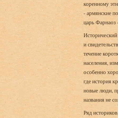
коренному этн
- армянские п
царь Фарнаоз –
Исторический 
и свидетельст
течение корот
населения, из
особенно хоро
где история к
новые люди, п
названия не с
Ряд историков