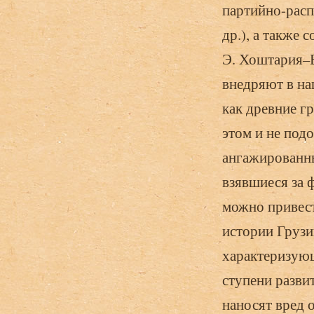
партийно-расп
др.), а также 
Э. Хоштария–
внедряют в наш
как древние гр
этом и не под
ангажированны
взявшиеся за 
можно привест
истории Грузи
характеризую
ступени разви
наносят вред 