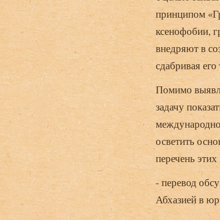
принципом «Гр
ксенофобии, г
внедряют в со
сдабривая его
Помимо выявле
задачу показа
международно 
осветить осно
перечень этих
- перевод обс
Абхазией в юр