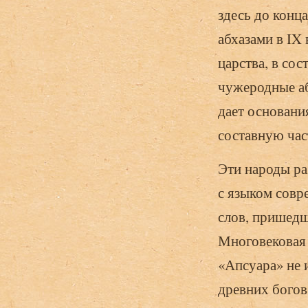
здесь до конц
абхазами в IX
царства, в сос
чужеродные аб
дает основания
составную час
Эти народы ра
с языком совр
слов, пришедш
Многовековая 
«Апсуара» не 
древних богов