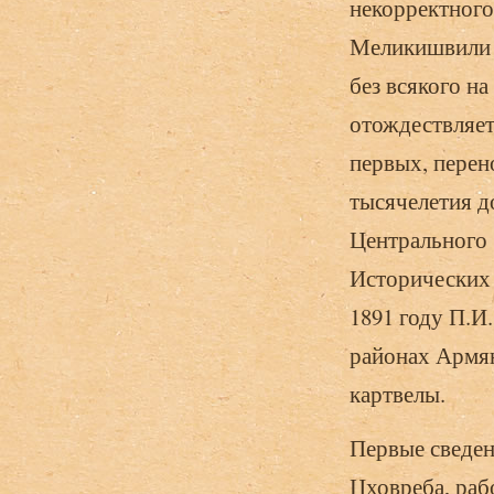
некорректного
Меликишвили в
без всякого н
отождествляет 
первых, перен
тысячелетия до
Центрального 
Исторических 
1891 году П.И
районах Армян
картвелы.
Первые сведен
Цховреба, раб