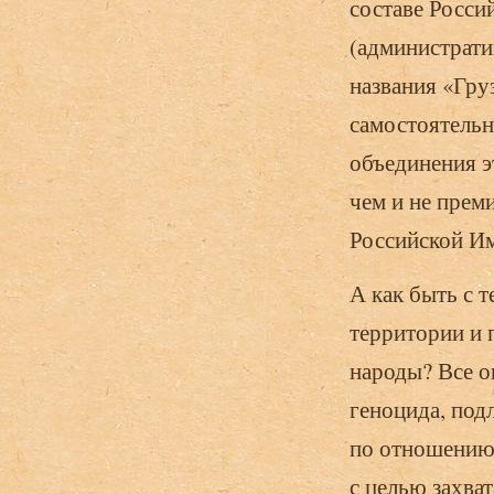
составе Росси
(администрати
названия «Гру
самостоятельн
объединения э
чем и не прем
Российской Им
А как быть с т
территории и 
народы? Все о
геноцида, под
по отношению 
с целью захва