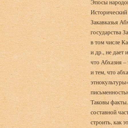
Эпосы народов
Исторический 
Закавказья Аб
государства З
в том числе К
и др., не дает
что Абхазия –
и тем, что абх
этнокультуры»
письменностью
Таковы факты.
составной час
строить, как э