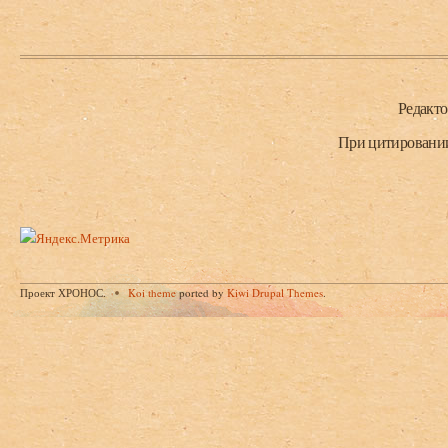
Нижний колонтитул
Редакт
При цитировании 
Проект ХРОНОС.
Koi theme
ported by
Kiwi Drupal Themes
.