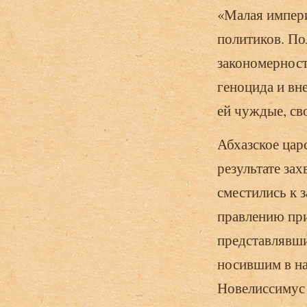
«Малая импери
политиков. По
закономерност
геноцида и вн
ей чуждые, св
Абхазское цар
результате за
сместились к 
правлению при
представлявши
носившим в на
Новелиссимус 