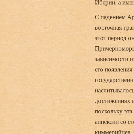
Иберии, а имен
С падением Ар
восточная гра
этот период о
Причерноморья
зависимости от
его появления
государственн
насчитывалось
достижениях в
поскольку эта
аннексии со с
киммерийцев, х