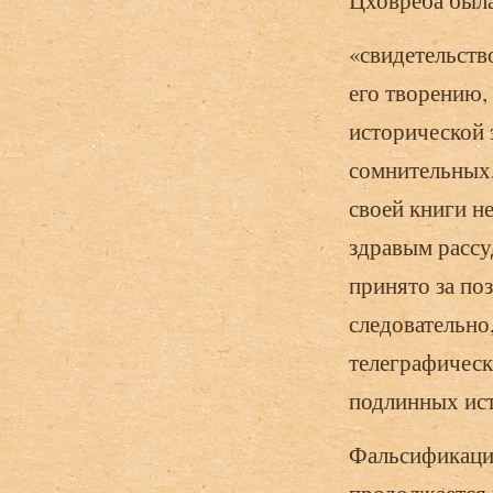
Цховреба была
«свидетельств
его творению,
исторической 
сомнительных,
своей книги н
здравым рассу
принято за по
следовательно,
телеграфическ
подлинных ист
Фальсификация