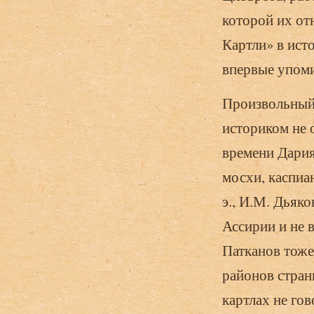
которой их отн
Картли» в исто
впервые упоми
Произвольный 
историком не 
времени Дария
мосхи, каспиан
э., И.М. Дьяко
Ассирии и не 
Патканов тоже
районов стран
картлах не го