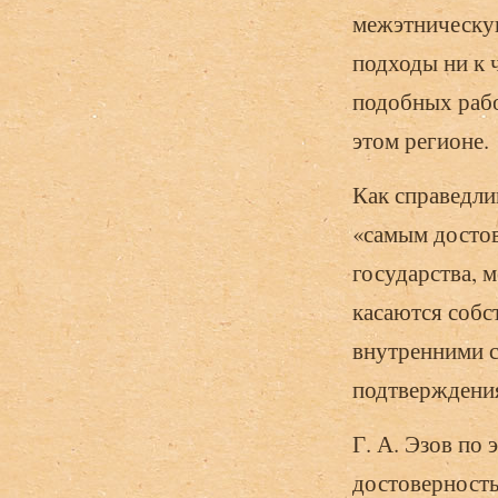
межэтническую
подходы ни к 
подобных раб
этом регионе.
Как справедлив
«самым достов
государства, м
касаются собс
внутренними с
подтверждения
Г. А. Эзов по
достоверность