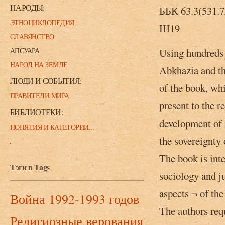
НАРОДЫ:
ББК 63.3(531.
ЭТНОЦИКЛОПЕДИЯ
Ш19
СЛАВЯНСТВО
АПСУАРА
Using hundreds 
НАРОД НА ЗЕМЛЕ
Abkhazia and th
ЛЮДИ И СОБЫТИЯ:
of the book, whi
ПРАВИТЕЛИ МИРА
present to the r
БИБЛИОТЕКИ:
development of 
ПОНЯТИЯ И КАТЕГОРИИ...
the sovereignty 
The book is inten
Тэги в Tags
sociology and ju
aspects ¬ of the
Война 1992-1993 годов
The authors requ
Религиозные верования