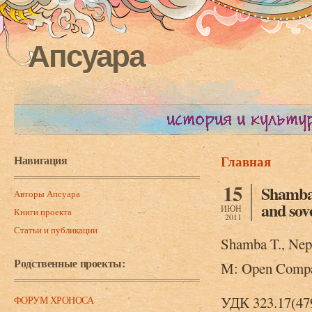
Апсуара
Навигация
Главная
Вы здесь
15
Shamba 
Авторы Апсуара
and sov
ИЮН
Книги проекта
2011
Статьи и публикации
Shamba T., Nepr
Родственные проекты:
М: Open Compan
УДК 323.17(47
ФОРУМ ХРОНОСА