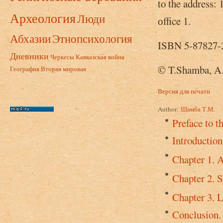
to the address:
Археология
Люди
оffice 1.
Абхазии
Этнопсихология
ISBN 5-87827-
Дневники
Черкесы
Кавказская война
© T.Shamba, A.
География
Вторая мировая
Версия для печати
Author:
Шамба Т.М.
Preface to t
Introduction
Chapter 1. A
Chapter 2. 
Chapter 3. L
Conclusion.