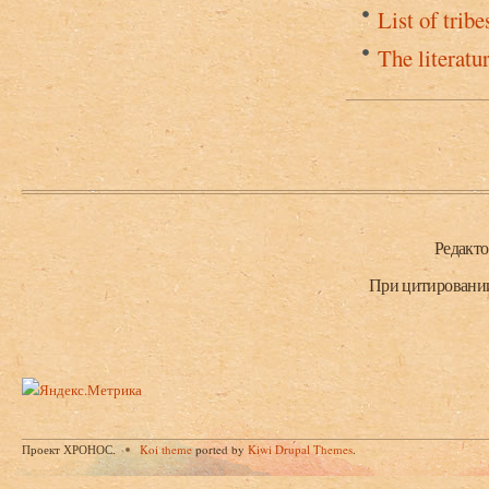
List of trib
The literatur
Нижний колонтитул
Редакт
При цитировании 
Проект ХРОНОС.
Koi theme
ported by
Kiwi Drupal Themes
.