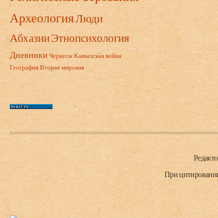
Археология
Люди
Абхазии
Этнопсихология
Дневники
Черкесы
Кавказская война
География
Вторая мировая
Нижний колонтитул
Редакт
При цитировании 