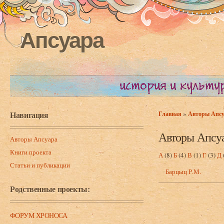
Апсуара
Навигация
»
Главная
Авторы Апс
Вы здесь
Авторы Апсу
Авторы Апсуара
Книги проекта
А
(8)
Б
(4)
В
(1)
Г
(3)
Д
Статьи и публикации
Барцыц Р.М.
Родственные проекты:
ФОРУМ ХРОНОСА