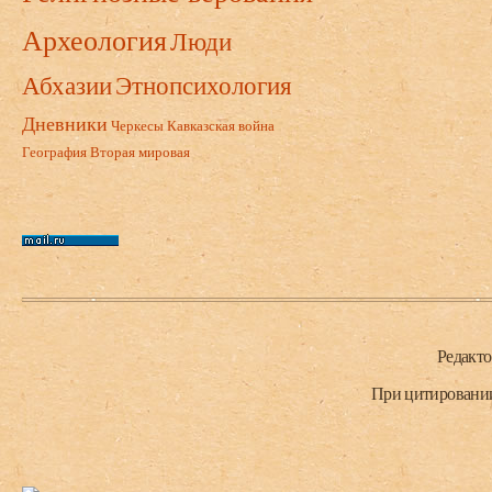
Археология
Люди
Абхазии
Этнопсихология
Дневники
Черкесы
Кавказская война
География
Вторая мировая
Нижний колонтитул
Редакт
При цитировании 