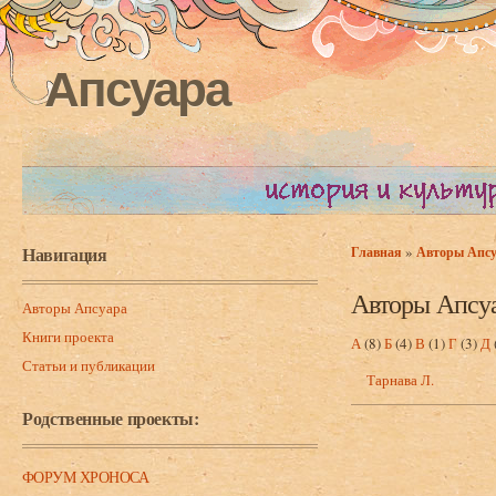
Апсуара
Навигация
»
Главная
Авторы Апс
Вы здесь
Авторы Апсу
Авторы Апсуара
Книги проекта
А
(8)
Б
(4)
В
(1)
Г
(3)
Д
Статьи и публикации
Тарнава Л.
Родственные проекты:
ФОРУМ ХРОНОСА