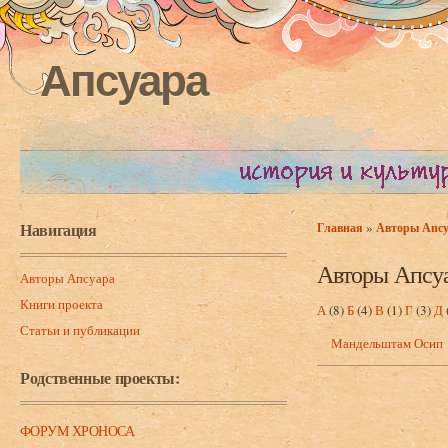
Апсуара
Навигация
»
Главная
Авторы Апс
Вы здесь
Авторы Апсу
Авторы Апсуара
Книги проекта
А
(8)
Б
(4)
В
(1)
Г
(3)
Д
Статьи и публикации
Мандельштам Осип
Родственные проекты:
ФОРУМ ХРОНОСА