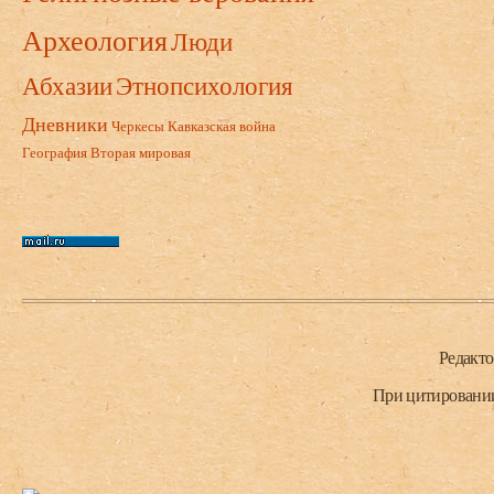
Археология
Люди
Абхазии
Этнопсихология
Дневники
Черкесы
Кавказская война
География
Вторая мировая
Нижний колонтитул
Редакт
При цитировании 