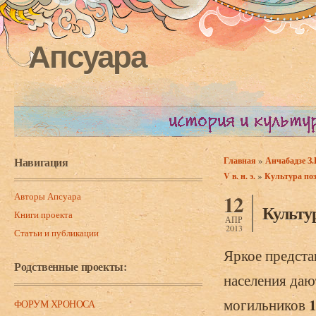
Апсуара
Навигация
»
Главная
Анчабадзе З.
Вы здесь
»
V в. н. э.
Культура поз
Авторы Апсуара
12
Культур
Книги проекта
АПР
2013
Статьи и публикации
Яркое предста
Родственные проекты:
населения даю
1
могильников
ФОРУМ ХРОНОСА