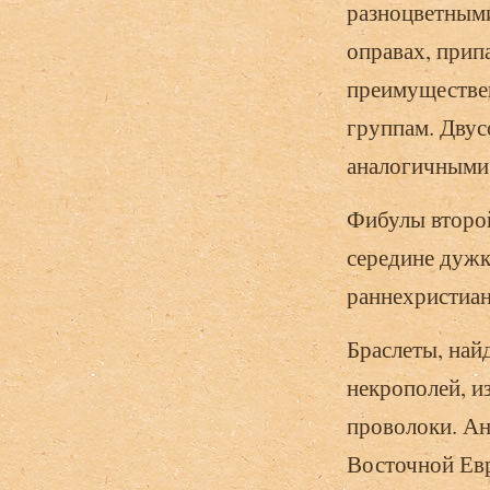
разноцветным
оправах, прип
преимуществе
группам. Двус
аналогичными 
Фибулы второй
середине дужк
раннехристиан
Браслеты, най
некрополей, и
проволоки. Ан
Восточной Евр