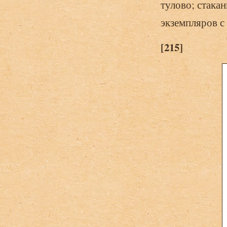
тулово; стака
экземпляров с
[215]