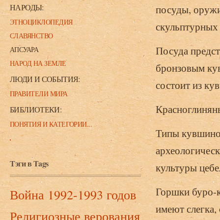
НАРОДЫ:
посуды, оружи
ЭТНОЦИКЛОПЕДИЯ
скульптурных 
СЛАВЯНСТВО
Посуда предст
АПСУАРА
НАРОД НА ЗЕМЛЕ
бронзовым кув
ЛЮДИ И СОБЫТИЯ:
состоит из ку
ПРАВИТЕЛИ МИРА
Красноглинян
БИБЛИОТЕКИ:
ПОНЯТИЯ И КАТЕГОРИИ...
Типы кувшинов
археологическ
Тэги в Tags
культуры цеб
Горшки буро-
Война 1992-1993 годов
имеют слегка,
Религиозные верования