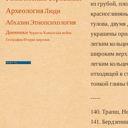
из грубой, пл
Археология
Люди
красноглиняны
Абхазии
Этнопсихология
тулова, двумя
Дневники
украшены орн
Черкесы
Кавказская война
География
Вторая мировая
легким кольце
широким верхн
легким кольце
отходящей в с
тонкой глины 
-----
140. Трапш, Н
141. Бердзени