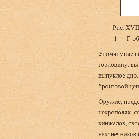
Рис. XVI
1 — Г-о
Упомянутые в
горловину, вы
выпуклое дно.
бронзовой цеп
Оружие, предс
некрополях, с
кинжалов, сво
наконечников 