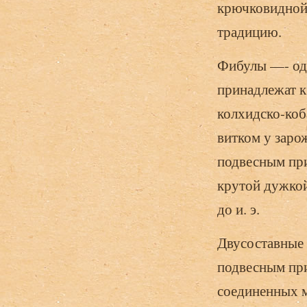
крючковидной
традицию.
Фибулы —- од
принадлежат к
колхидско-коб
витком у заро
подвесным при
крутой дужкой
до и. э.
Двусоставные 
подвесным при
соединенных 