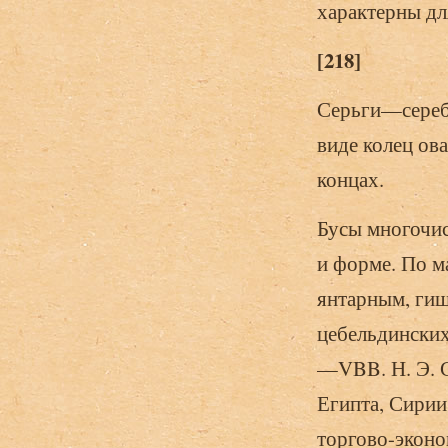
характерны для
[218]
Серьги—сереб
виде колец ов
концах.
Бусы многочис
и форме. По м
янтарным, гиш
цебельдинских
—VBB. Н. Э. С
Египта, Сирии
торгово-эконо