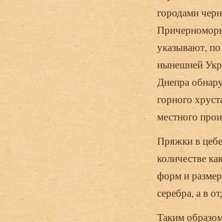
городами черн
Причерноморья
указывают, по
нынешней Укра
Днепра обнару
горного хруста
местного про
Пряжки в цеб
количестве ка
форм и размер
серебра, а в о
Таким образом