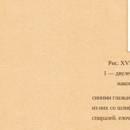
Рис. XV
1 — двуле
нако
синими глазка
из них со шли
спиралей, елоч