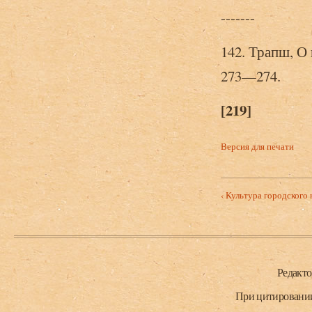
-------
142. Трапш, О
273—274.
[219]
Версия для печати
‹ Культура городского 
Нижний колонтитул
Редакт
При цитировании 