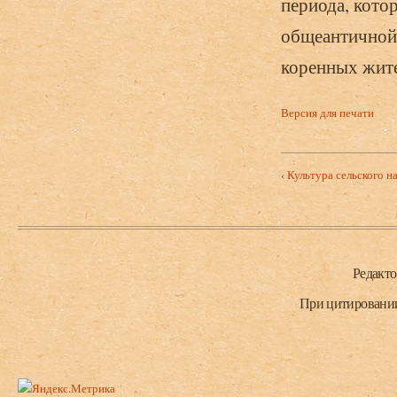
периода, кото
общеантичной
коренных жите
Версия для печати
‹ Культура сельского н
Нижний колонтитул
Редакт
При цитировании 