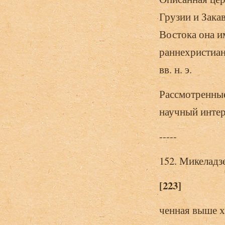
Грузии и Зака
Востока она и
раннехристиа
вв. н. э.
Рассмотренные
научный интер
-----
152. Микеладз
[223]
ченная выше х