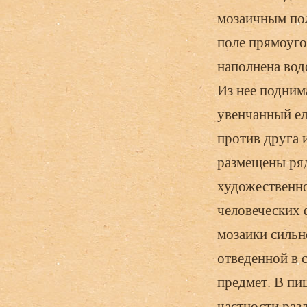
мозаичным пол
поле прямоуго
наполнена вод
Из нее подним
увенчанный ел
против друга 
размещены ряд
художественно
человеческих 
мозаики сильно
отведенной в 
предмет. В пи
частности раз