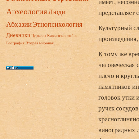
имеет, несомн
Археология
Люди
представляет 
Абхазии
Этнопсихология
Культурный сл
Дневники
Черкесы
Кавказская война
произведения, 
География
Вторая мировая
К тому же вре
человеческая 
плечо и кругл
памятников ин
головок утки 
ручек сосудов
красноглинян
виноградных л