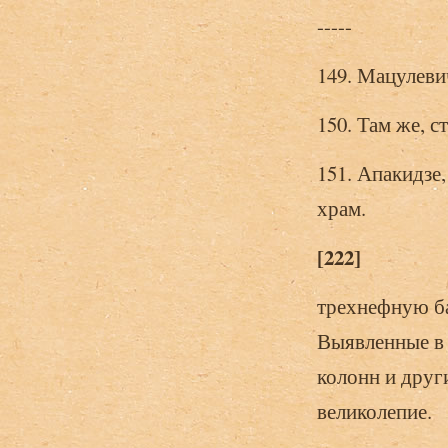
-----
149. Мацулеви
150. Там же, ст
151. Апакидзе
храм.
[222]
трехнефную ба
Выявленные в
колонн и друг
великолепие.