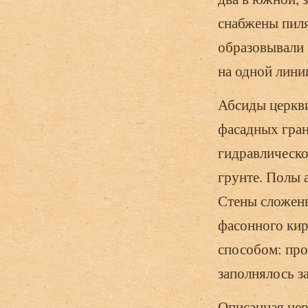
снабжены пиля
образовывали 
на одной лини
Абсиды церкв
фасадных гран
гидравлическо
грунте. Полы 
Стены сложены
фасонного кир
способом: про
заполнялось з
Описанная цер