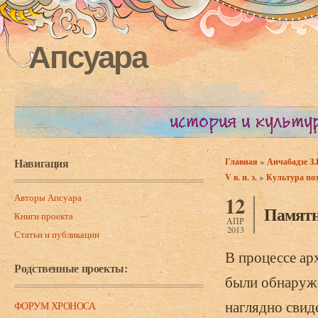
Апсуара
Навигация
»
Главная
Анчабадзе З.
Вы здесь
»
V в. н. э.
Культура поз
Авторы Апсуара
12
Памятн
Книги проекта
АПР
2013
Статьи и публикации
В процессе ар
Родственные проекты:
были обнаруже
наглядно свид
ФОРУМ ХРОНОСА