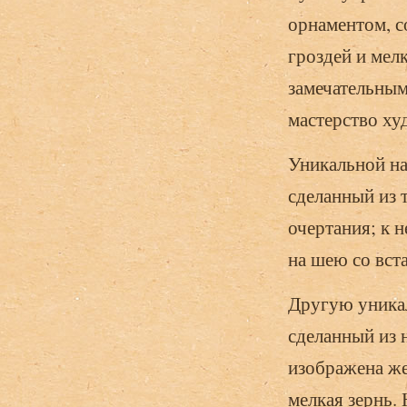
орнаментом, 
гроздей и мел
замечательным
мастерство ху
Уникальной на
сделанный из 
очертания; к 
на шею со вст
Другую уникал
сделанный из 
изображена же
мелкая зернь.