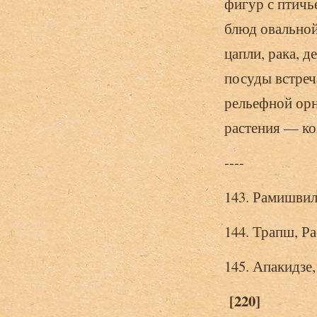
фигур с птичь
блюд овально
цапли, рака, 
посуды встреч
рельефной ор
растения — ко
----
143. Рамишвил
144. Трапш, Ра
145. Апакидзе,
[220]