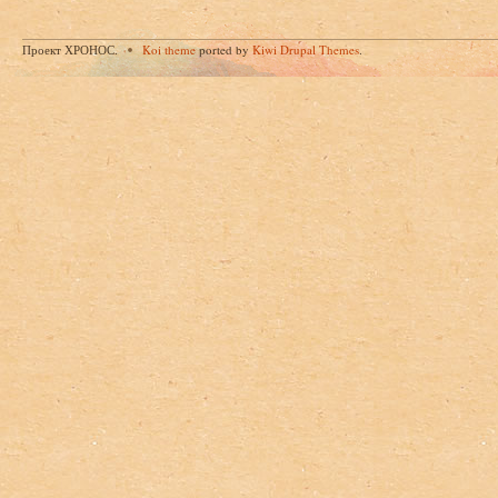
Проект ХРОНОС.
Koi theme
ported by
Kiwi Drupal Themes
.