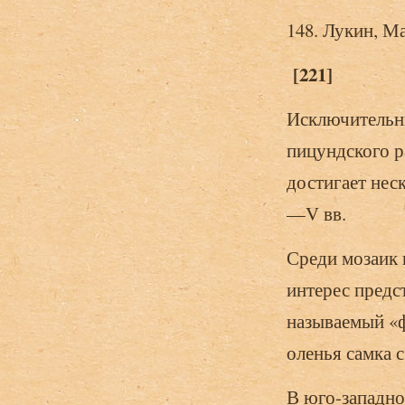
148. Лукин, Ма
[221]
Исключительны
пицундского 
достигает нес
—V вв.
Среди мозаик 
интерес предс
называемый «ф
оленья самка 
В юго-западно