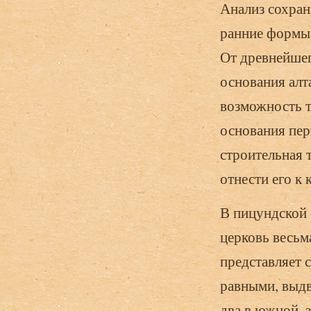
Анализ сохран
ранние формы,
От древнейше
основания алт
возможность т
основания пе
строительная 
отнести его к 
В пицундской 
церковь весь
представляет 
равными, выдв
два в южной, 