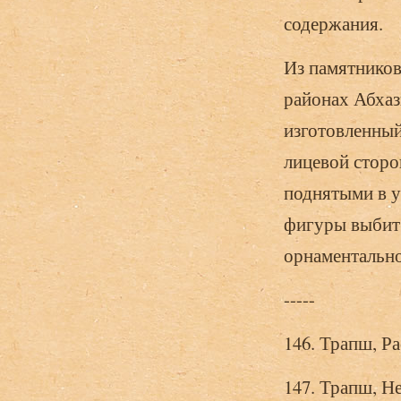
содержания.
Из памятников
районах Абхаз
изготовленный
лицевой сторо
поднятыми в у
фигуры выбит 
орнаментально
-----
146. Трапш, Ра
147. Трапш, Н