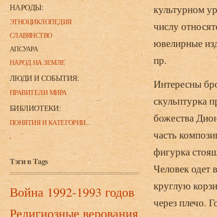
НАРОДЫ:
культурном ур
ЭТНОЦИКЛОПЕДИЯ
числу относят
СЛАВЯНСТВО
ювелирные изд
АПСУАРА
пр.
НАРОД НА ЗЕМЛЕ
ЛЮДИ И СОБЫТИЯ:
Интересны бр
ПРАВИТЕЛИ МИРА
скульптурка п
БИБЛИОТЕКИ:
божества Диони
ПОНЯТИЯ И КАТЕГОРИИ...
часть компози
фигурка стоящ
Тэги в Tags
Человек одет в
круглую корзи
Война 1992-1993 годов
через плечо. 
Религиозные верования