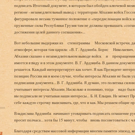
подписать Итоговый документ, в котором был обойден ключевой моме
регионе - незамедлительный вывод с территории Абхазии войск Госсов
фигурировало весьма туманное положение о «пе­редислокации войск и
оруженные силы Республики Грузия там не должны превы­шать «согла
достижения целей данного соглашения»...
Вот небольшие выдержки из стенограммы Московской встречи, даю
атмосфере, ко­торая там царила: «В. Г. Ардзинба. Борис Николаевич
Абхазии сказано о незамедлительном выводе войск и прекращении 
имеется в виду и в этом докумен­те. В. Г. Ардзинба. В данном документе
решается. Каждый интерпретиру­ет как хочет. Я как Президент инте
позицию России ни в коем случае, чтобы интере­сы Абхазии не были 
подписания документа... В. Г. Ардзинба. Я думаю, это политика силово
учиты­вает интересы Абхазии. Насколько я понимаю, тогда надо был
вы подписали не учитывая наши интересы... Б. Н. Ельцин. Не может 
себе каждую строч­ку выискивать, где, что и как. Мы решаем общие пр
Владислава Ардзинба начинают уговаривать подписать оглашение ру
в
просит полчаса... хотя бы 15 минут, чтобы вновь посоветоваться с чл
я
Благодаря средствам массовой информации многим па­мятен эпизод, ко