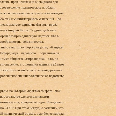
еление, прав человека и очевидного для
­ловое решение политических проблем,
е же истин­ными последователями взглядов
ого, так и миниимперского мышления (во
ческом лагере одинокие фигуры: вдова
тель Андрей Битов. Осудило дейст­вия
торый раз приходится убеждаться, что в
е­сообразности, союзничества,
зии с некоторых пор к синдрому «9 апреля
Шеварднадзе, недавнего со­ратника на
дном сообществе «миротворца» - это, по
 и опасение, что попытка защитить абхазов
России, претензий ее на роль жандарма — и
ь российское внешнеполитическое ведомство
рьбы, по которой «враг моего врага - мой
 пространстве сделали активными
и коммунистов, которые нередко объединяют
 по СССР. При этом нетрудно заметить, что
й политической борьбе, а до бед ее народа,