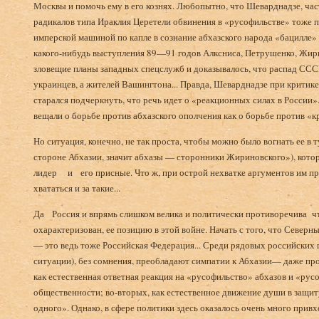
Москвы и помочь ему в его кознях. Любопытно, что Ше­варднадзе, ча
радикалов типа Ираклия Церетели обвинения в «русофильстве» тоже 
имперской машиной по капле в сознание абхазского народа «бацилле» с
какого-нибудь выступления 89—91 годов Алксниса, Петрушенко, Жирин
зловещие планы западных спецслужб и доказывалось, что распад СССР 
украинцев, а жителей Вашингтона... Правда, Шеварднадзе при критик
старался подчеркнуть, что речь идет о «реакционных силах в России»
вещали о борьбе против абхазского ополчения как о борьбе против «
Но ситуация, конечно, не так проста, чтобы можно было вогнать ее в
стороне Абхазии, значит абхазы — сторонники Жириновского»), кот
лидер и его присные. Что ж, при острой нехватке аргументов им пр
хвататься и за такие...
Да Россия и впрямь слишком велика и политически про­тиворечива 
охарактеризован, ее позицию в этой войне. Начать с того, что Северн
— это ведь тоже Россий­ская Федерация... Среди рядовых российских 
ситуации), без сомнения, пре­обладают симпатии к Абхазии— даже про
как естественная ответная реакция на «русофильство» абхазов и «рус
общественности; во-вторых, как естественное движение души в защиту
одного». Однако, в сфере политики здесь оказалось очень много при