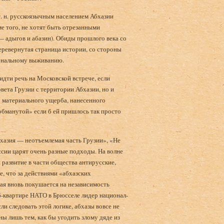
т. н. русскоязычным населением Абхазии
ме того, не хотят быть отрезанными
 адыгов и абазин). Обиды прошлого века со
евернутая страница истории, со стороны
ональному выживанию.
дти речь на Московской встрече, если
вета Грузии с территории Абхазии, но и
 мате­риального ущерба, нанесенного
обманутой» если б ей пришлось так просто
хазия — неотъемлемая часть Грузии», «Не
оссии царят очень разные подходы. На волне
 развитие в части общества антирусские,
, что за действиями «абхазских
ая вновь покушается на независимость
аб-квартире НАТО в Брюсселе лидер национал-
и следовать этой логике, абхазы вовсе не
ны лишь тем, как бы угодить злому дяде из