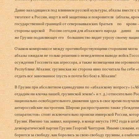
Давно находящиеся под влиянием русской культуры, аб­хазы вместе с 
тяго­теют к России, ищут в ней защитника и покровителя (абха­зы, кро
государственной границей от северокавказских братьев по крови —
стороны царской России сегодня для абхазского народа давно пер
же Грузии подавляющее его большинство видит угрозу своему наци
О каком компромиссе между противоборствующими сторонами могла и
абхазы ожидали не только решения о немедленном выводе войск Госсо
осуждения Госсовета как агрессора, а также возмещения им огромного
Республике Абхазия; грузинская же сторона явно посчитала бы себя «
отдать все завоеванное (пусть и почти без боя) в Абхазии!
В Грузии при абсолютном единодушии по «абхазскому вопросу» («Аб
отдадим ни клочка нашей, грузинской земли!» и т. д.) относительно Р
национально-освободительного движения здесь в свое время получили
антироссийские настроения. Широко распространено также убеждение
сепаратистов» стоят исключительно происки имперской России, котор
Грузии. Именно так заявил, например, в конце августа 1992 года в шт
демократической партии Грузии Георгий Чантурия. Иными словами, есл
борются за свободу, как боролись за свою свободу грузины, а озабоче