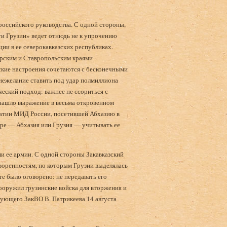
оссийского руководства. С одной стороны,
сти Грузии» ведет отнюдь не к упрочению
ции в ее северокавказских республиках.
арским и Ставропольским краями
йские настроения сочетаются с бесконечными
ежелание ставить под удар пол­миллиона
ческий подход: важнее не ссориться с
е нашло выражение в весьма откровенном
матии МИД России, посетившей Абхазию в
оре — Абхазия или Грузия — учитывать ее
ли ее армии. С одной стороны Закавказский
оворенностям, по которым Грузии выделялась
те было оговорено: не передавать его
оружил грузинские войска для вторжения и
ующего ЗакВО В. Патрикеева 14 августа