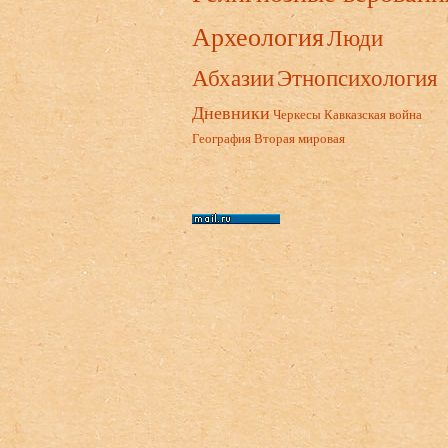
Археология
Люди
Абхазии
Этнопсихология
Дневники
Черкесы
Кавказская война
География
Вторая мировая