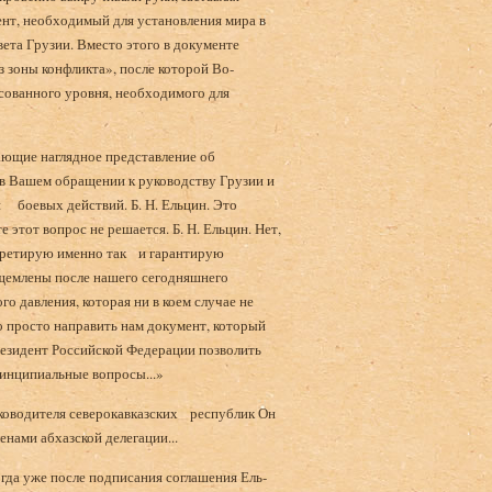
нт, необходимый для установления мира в
ета Грузии. Вместо этого в документе
з зоны конфликта», после которой Во­
сованного уровня, необходимого для
щие наглядное представление об
, в Вашем обращении к руководству Грузии и
боевых действий. Б. Н. Ельцин. Это
 этот вопрос не ре­шается. Б. Н. Ельцин. Нет,
рпретирую именно так и гарантирую
ущемлены после нашего сегодняшнего
го давления, которая ни в коем случае не
о просто направить нам документ, который
Президент Российской Федерации позволить
инципи­альные вопросы...»
ководителя северокавказских республик Он
енами абхазской делегации...
гда уже после подписания соглашения Ель­