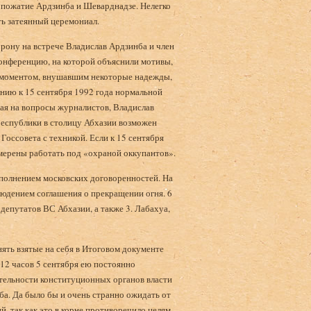
копожатие Ардзинба и Шеварднадзе. Нелегко
ть затеянный церемониал.
орону на встрече Владислав Ардзинба и член
конференцию, на которой объяснили мотивы,
м моментом, внушавшим некоторые надежды,
нию к 15 сентября 1992 года нормальной
чая на вопросы журналистов, Владислав
республики в столицу Абхазии возможен
 Госсовета с техникой. Если к 15 сентября
намерены работать под «охраной окку­пантов».
сполнением московских договоренностей. На
людением соглашения о прекращении огня. 6
депутатов ВС Абхазии, а также 3. Лабахуа,
нять взятые на себя в Итоговом документе
 12 часов 5 сентября ею постоянно
тельно­сти конституционных органов власти
нба. Да было бы и очень странно ожидать от
 так как это в корне противоречило целям