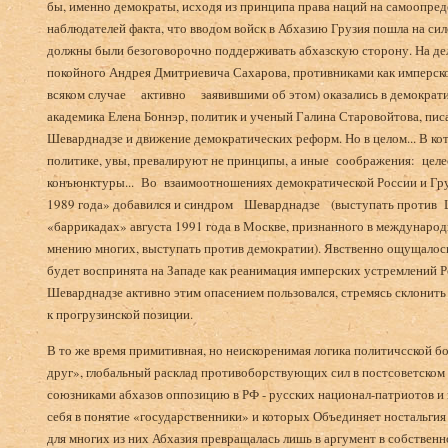
бы, именно демократы, исходя из принципа права наций на са­моопред
наблюдате­лей факта, что вводом войск в Абхазию Грузия пошла на си
должны были безого­ворочно поддерживать абхазскую сторону. На дел
покойного Андрея Дмитри­евича Сахарова, противниками как имперск
всяком случае активно заявив­шими об этом) оказались в демократи
академика Елена Боннэр, политик и ученый Галина Старовойтова, писа
Шеварднадзе и движение демократических реформ. Но в целом... В ко
полити­ке, увы, превалируют не принципы, а иные соображения: цел
конъюнктуры... Во взаимоотно­шениях демократической России и Гру
1989 года» добавился и синдром Ше­варднадзе (выступать против 
«баррикадах» августа 1991 года в Москве, приз­нанного в междунаро
мнению многих, выступать против демократии). Явствен­но ощущалось
бу­дет воспринята на Западе как реанимация имперских устре­млений 
Шеварднадзе активно этим опасением пользовался, стремясь склонит
к прогрузинской позиции.
В то же время примитивная, но неискоренимая логика политичсской бо
друг», глобальный расклад противоборствующих сил в пост­советском
союзниками аб­хазов оппозицию в РФ - русских национал-патриотов 
себя в понятие «государственники» и которых Объединяет ностальгия
для многих из них Абхазия превращалась лишь в аргумент в собственно