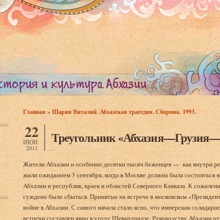
»
Главная
Шария Виталий. Абхазская трагедия. Сборник. 1993.
Вы здесь
22
Треугольник «Абхазия—Грузия—
ИЮН
2011
Жители Абхазии и особенно десятки тысяч беженцев — как внутри ре
жили ожиданием 3 сентября, когда в Москве должна была состояться в
Абхазии и республик, краев и областей Северного Кавказа. К сожале­ни
суждено было сбыться. Принятые на встрече в московском «Президент
войне в Абхазии. С самого начала стало ясно, что имперская солидарн
встречи составлен явно в угоду Шеварднадзе. Руководству Абхазии от