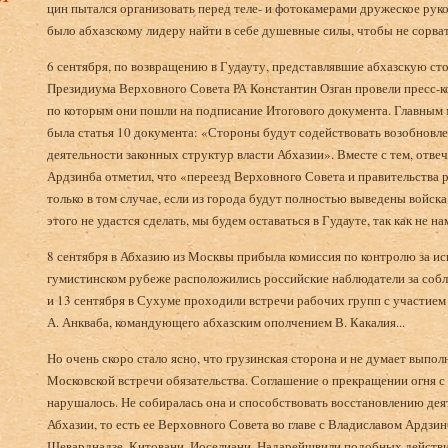
цин пытался организовать перед теле- и фотокамерами дру­жеское ру
было абхазскому лидеру найти в себе душевные силы, чтобы не сорва
6 сентября, по возвращению в Гудауту, представлявшие абхазскую ст
Президиума Верховного Совета РА Константин Озган прове­ли пресс-
по которым они пошли на подписание Итогового документа. Глав­ны
была статья 10 документа: «Стороны будут содействовать возобновле
деятельности законных структур власти Абхазии». Вместе с тем, отве
Ардзинба отметил, что «переезд Верховного Совета и правительства 
только в том случае, если из города будут полностью выведены войска
этого не удастся сделать, мы будем оставаться в Гудауте, так как не 
8 сентября в Абхазию из Москвы прибыла комиссия по контролю за и
гумистинском рубеже расположились российские наблюдате­ли за соб
и 13 сентября в Сухуме проходили встречи рабочих групп с участием 
А. Анкваба, командующего абхазским ополчением В. Какалия...
Но очень скоро стало ясно, что грузинская сторона и не думает выпол
Мос­ковской встречи обязательства. Соглашение о прекращении огня с
нарушалось. Не собиралась она и способствовать восстановлению дея
Абхазии, то есть ее Верховного Совета во главе с Владиславом Ардзи
Шеварднадзе, Китовани, Иоселиани, Надарейшвили подобных действий,