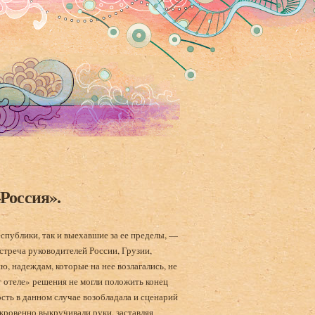
Россия».
спублики, так и выехавшие за ее пределы, —
стреча руководителей России, Грузии,
ю, надеждам, которые на нее возлагались, не
 отеле» решения не могли положить конец
ость в данном случае возобладала и сценарий
кровенно выкручивали руки, заставляя