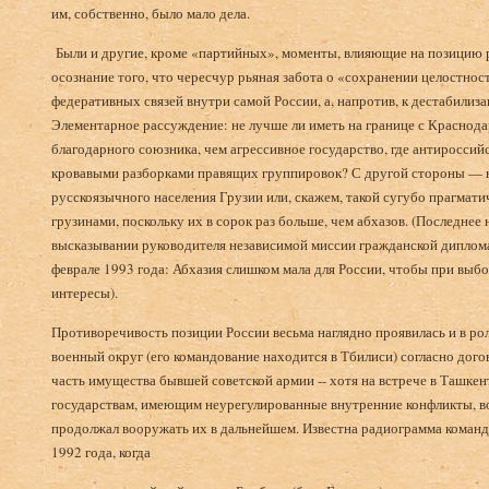
им, собственно, было мало дела.
Были и другие, кроме «партийных», моменты, влияющие на позицию р
осо­знание того, что чересчур рьяная забота о «сохранении цело­стно
федеративных связей внутри самой России, а, напротив, к дестабилиза
Элементарное рассужде­ние: не лучше ли иметь на границе с Краснод
благодарного союзника, чем агрессивное государство, где антиросси
кровавыми разборками правящих группиро­вок? С другой стороны — н
русскоязычного населения Грузии или, скажем, та­кой сугубо прагмати
грузинами, поскольку их в сорок раз больше, чем абхазов. (Последне
выска­зывании руководителя независимой миссии гражданской дипло
феврале 1993 года: Абхазия слишком мала для России, чтобы при выб
интересы).
Противоречивость позиции России весьма наглядно проявилась и в ро
военный округ (его командование находится в Тбилиси) со­гласно дог
часть имущества бывшей советской армии -- хотя на встрече в Ташкен
государствам, имеющим неурегулированные внутренние конфликты, во
продолжал вооружать их в дальнейшем. Известна радиограмма команд
1992 года, когда