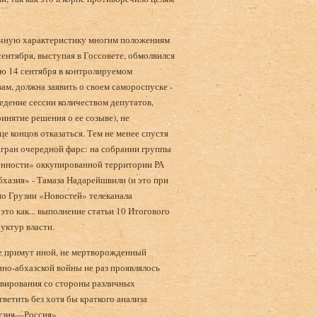
 точную характеристику многим положениям
ентября, выступая в Госсовете, обмолвился
ию 14 сентября в контролируемом
ам, должна заявить о своем самороспуске -
ведение сессии количеством депутатов,
ринятие решения о ее созыве), не
е концов отказаться. Тем не менее спу­стя
ыгран очередной фарс: на собрании группы
венности» оккупированной территории РА
азия» - Тамаза Надарейшвили (и это при
 по Грузии «Новостей» телеканала
то как... вы­полнение статьи 10 Итогового
уктур власти.
ве примут иной, не мертворожденный
но-абхазской войны не раз проявлялось
авирования со стороны различных
етить без хотя бы краткого анализа
рузия—Россия».