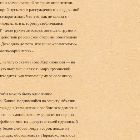
сто выслушивавший от своих оппонентов-
порой пускался в рассуждения о «внедряемой
епаратизма». Что это, как не калька с
овско­го, в котором разоблачались
- дело рук не литовцев, латышей, грузин и
е действий российской стороны обязательно
. Доходило до того, что иные «политологи»
красно-коричневых».
 ту нелепую схему («раз Жириновский — на
орую пытались навязать миру грузинский
ихо­дится, как утопающему за соломинку,
чтобы можно было однозначно
ый Кавказ, поднявшийся на защиту Абхазии,
граждан (если человек вообще осведомлен о
сто на эмоциональ­ном уровне: во-первых,
офобию» многих представите­лей грузинской
 более слабого, когда «сорок пошли на
входящих обстоятельств. Парадокс: казалось