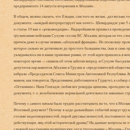
предпринятого 14 августа вторжения в Абхазию.
В общем, можно сказать, что Ельцин, сам того не желая., дал весьма
документа: «каждый интерпретирует как хочет». Шеварднадзе уже 5 с
о статье 10 как о «рекомендации». Надарейшвили призвал к проведе­н
грузинскими войсками Сухуме сессии ВС Абхазии, которая по его слов
причем даже в случае не­явки «абхазской фракции». Но поскольку про
которое сильно не дотягивало до простого большинства, (как и само п
укладывалось ни в какие правовые рамки, от этой идеи пришлось в конц
некоторое время — скажем об этом забегая вперед -в Сухуме был раз
депутатов парламентов Абхазии и Грузии и «представителей общест
избрали «Председателя Совета Министров Автономной Республики Абх
живом, как говорится, Предсовмина, работавшем в Гудауте), а собкор
«Останкино» Нана Гонгадзе, побив все рекорды цинизма, преподнесла э
документа, т. е. возобновление нормальной деятельности законных стр
Почему с самого начала было трудно рассчитывать на то, что в Моск
Итоговый документ? Почему в ходе дальнейших событий вокруг грузи­
столько недоговорен­ностей, порой двусмысленностей, постоянного л
действующих лиц этой исторической драмы? На данные вопросы не отв
сложной расстановки политических сил в треуголь­нике «Абхазия—Г