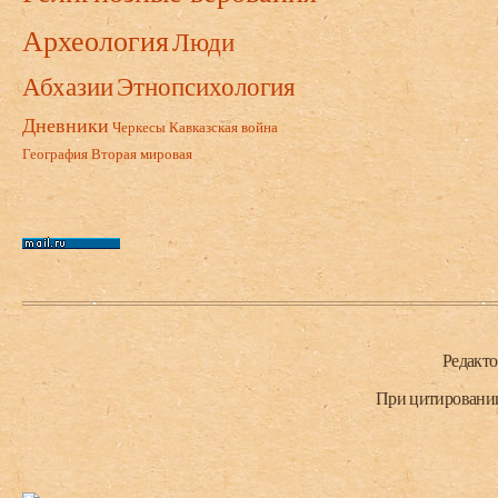
Археология
Люди
Абхазии
Этнопсихология
Дневники
Черкесы
Кавказская война
География
Вторая мировая
Нижний колонтитул
Редакт
При цитировании 