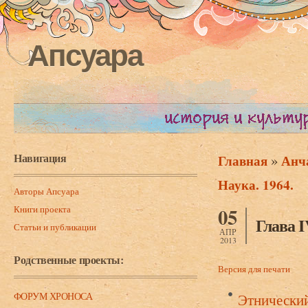
Апсуара
Навигация
»
Главная
Анча
Вы здесь
Наука. 1964.
Авторы Апсуара
Книги проекта
05
Глава IV
Статьи и публикации
АПР
2013
Родственные проекты:
Версия для печати
ФОРУМ ХРОНОСА
Этнический