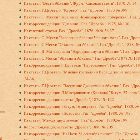
Из статьи "Вести Абхазии". Журн. "Сасопло газети", 1870, № 14.
Из статьи Г.Церетели "Курьер". Газ. "Дроеба", 1873 № 399
Из статьи С. Месхи "Заселение Черноморского побе­режья". Газ. 
Из корреспонденции "Дневник". Газ. "Дроеба", 1975, № 130
Из газетной статьи. Газ. "Дроеба", 1876, №№ 36,37
Из статьи С. Месхи "Заселение берегов Черного мо­ря". Газ."Дрое
Из статьи С.Месхи "О заселении Абхазии". Газ."Дроеба", 1878, 
Из статьи Д. Мачавариани "Народная смута в Абха­зии". Газ. "Др
Из статьи С.Месхи "Абхазы и Абхазия." Газ."Дроеба",1878,№ 158
Из корреспонденции Г.Церетели "Переселение". Газ. "Дроеба", 1
Из статьи Г.Церетели "Мнение господний Верещагин на заселении
.М-36
Из статьи Г.Церетели "Заселение Джикетии и Абхазии". Газ. "Дро
Из корреспонденции Л.Мчедлишвили (Кразана) "Батум, 27 июля".
Из корреспонденции газеты "Дроеба", 1879, № 122
Из корреспонденции «Батум, 16 августа». Газ. "Дроеба", 1880, №
Из корреспонденции «Новости», Газ. "Дроеба", 1880, № 198.
Из статьи "Между двух земель". Газ."Дроеба", 1880,№ 199
в
Корреспонденция из газеты "Дроеба", 1880 № 205
Из корреспонденции "Из Поти 28 сентября пишут". Газ. "Дроеба"
я