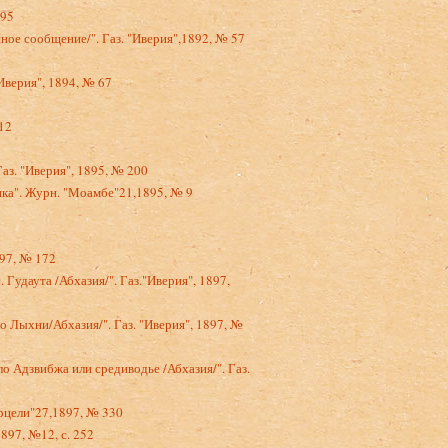
№95
ое сообщение/". Газ. "Иверия",1892, № 57
Иверия", 1894, № 67
12
аз. "Иверия", 1895, № 200
ика". Журн. "Моамбе"21,1895, № 9
897, № 172
удаута /Абхазия/". Газ."Иверия", 1897,
 Лыхни/Абхазия/". Газ. "Иверия", 1897, №
 Адзвибжа или средиводье /Абхазия/". Газ.
урцели"27,1897, № 330
897, №12, с. 252