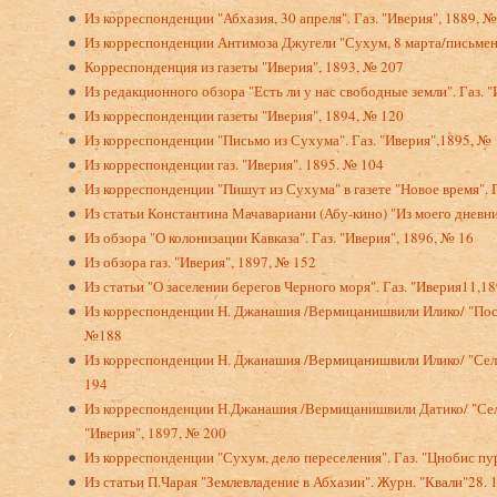
Из корреспонденции "Абхазия, 30 апреля". Газ. "Иверия", 1889, 
Из корреспонденции Антимоза Джугели "Сухум, 8 марта/письменн
Корреспонденция из газеты "Иверия", 1893, № 207
Из редакционного обзора "Есть ли у нас свободные земли". Газ. "
Из корреспонденции газеты "Иверия", 1894, № 120
Из корреспонденции "Письмо из Сухума". Газ. "Иверия",1895, № 
Из корреспонденции газ. "Иверия". 1895. № 104
Из корреспонденции "Пишут из Сухума" в газете "Новое время". Г
Из статьи Константина Мачавариани (Абу-кино) "Из моего дневн
Из обзора "О колонизации Кавказа". Газ. "Иверия", 1896, № 16
Из обзора газ. "Иверия", 1897, № 152
Из статьи "О заселении берегов Черного моря". Газ. "Иверия11,1
Из корреспонденции Н. Джанашия /Вермицанишвили Илико/ "Пос. Г
№188
Из корреспонденции Н. Джанашия /Вермицанишвили Илико/ "Село
194
Из корреспонденции Н.Джанашия /Вермицанишвили Датико/ "Село
"Иверия", 1897, № 200
Из корреспонденции "Сухум, дело переселения". Газ. "Цнобис п
Из статьи П.Чарая "Землевладение в Абхазии". Журн. "Квали"28. 1