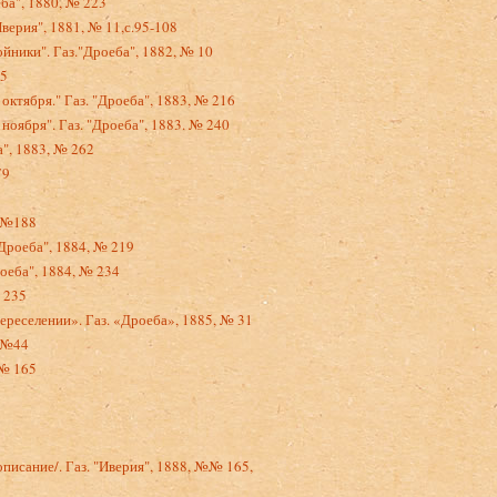
еба", 1880, № 223
Иверия", 1881, № 11,с.95-108
йники". Газ."Дроеба", 1882, № 10
15
октября." Газ. "Дроеба", 1883, № 216
ноября". Газ. "Дроеба", 1883. № 240
", 1883, № 262
79
, №188
Дроеба", 1884, № 219
оеба", 1884, № 234
 235
ереселении». Газ. «Дроеба», 1885, № 31
, №44
 № 165
описание/. Газ. "Иверия", 1888, №№ 165,