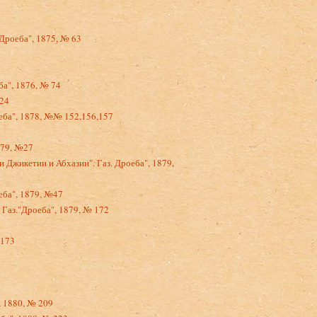
"Дроеба", 1875, № 63
ба", 1876, № 74
№24
оеба", 1878, №№ 152,156,157
879, №27
 Джикетии и Абхазии". Газ. Дроеба", 1879,
еба", 1879, №47
 Газ."Дроеба", 1879, № 172
 173
, 1880, № 209