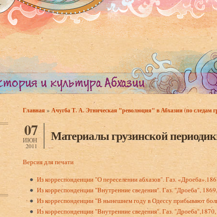
»
Главная
Ачугба Т. А. Этническая "революция" в Абхазии (по следам г
Вы здесь
07
Материалы грузинской периодики
ИЮН
2011
Версия для печати
Из корреспонденции "О переселении абхазов". Газ. «Дроеба».18
Из корреспонденции "Внутренние сведения". Газ. "Дроеба", 186
Из корреспонденции "В нынешнем году в Одессу при­бывают болг
Из корреспонденции "Внутренние сведения". Газ. "Дроеба",1870