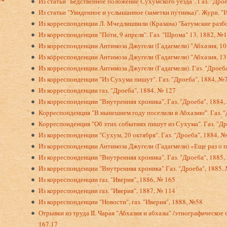
Из статьи "Бедственное положение Сухумского уез­да". Газ. "Дро
Из статьи "Увиденное и услышанное (заметки путни­ка)". Журн. "
Из корреспонденции Л. Мчедлишвили (Кразана) "Батумские разбо
Из корреспонденции "Поти, 9 апреля". Газ. "Шрома" 13. 1882, №
Из корреспонденции Антимоза Джугели (Гадагмели) "Абхазия, 10 
Из корреспонденции Антимоза Джугели (Гадагмели) "Абхазия, 13 
Из корреспонденции Антимоза Джугели (Гадагмели). Газ. "Дроеба
Из корреспонденции "Из Сухума пишут". Газ. "Дроеба", 1884, №
Из корреспонденции газ. "Дроеба", 1884, № 127
Из корреспонденции "Внутренняя хроника", Газ. "Дроеба", 1884
Корреспонденция "В нынешнем году поселили в Аб­хазию". Газ. "
Корреспонденция "Об этих событиях пишут из Суху­ма". Газ. "Др
Из корреспонденции "Сухум, 20 октября". Газ. "Дроеба", 1884, №
Из корреспонденции Антимоза Джугели (Гадагмели) «Еще раз о п
Из корреспонденции "Внутренняя хроника". Газ. "Дроеба", 1885
Из корреспонденции "Внутренняя хроника" Газ. "Дроеба", 1885,
Из корреспонденции газ. "Иверия", 1886, № 165
Из корреспонденции газ. "Иверия", 1887, № 114
Из корреспонденции "Новости", газ. "Иверия", 1888, №58
Отрывки из труда II. Чарая "Абхазия и абхазы" /этнографическое 
167.17