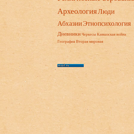
Археология
Люди
Абхазии
Этнопсихология
Дневники
Черкесы
Кавказская война
География
Вторая мировая