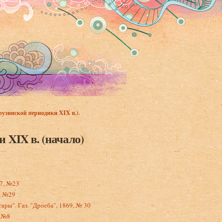
рузинской периодики XIX в.).
 XIX в. (начало)
67, №23
9, №29
ары". Газ. "Дроеба", 1869, № 30
, №8