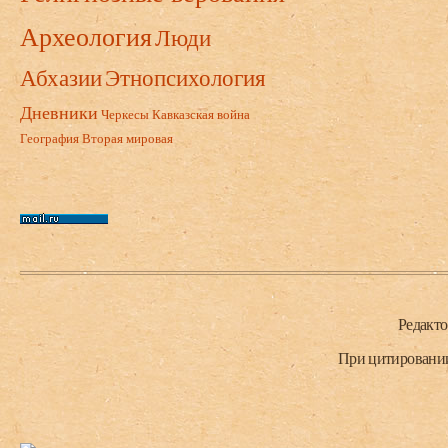
Археология
Люди
Абхазии
Этнопсихология
Дневники
Черкесы
Кавказская война
География
Вторая мировая
Нижний колонтитул
Редакт
При цитировании 