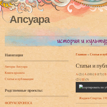
Апсуара
Навигация
»
Главная
Статьи и пу
Вы здесь
Статьи и пуб
Авторы Апсуара
Книги проекта
A
(2)
|
А
(10)
|
Б
(17)
|
В
Статьи и публикации
(2)
|
Ш
(3)
Родственные проекты:
Жидков Спартак. 198
ФОРУМ ХРОНОСА