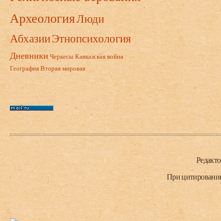
Археология
Люди
Абхазии
Этнопсихология
Дневники
Черкесы
Кавказская война
География
Вторая мировая
Нижний колонтитул
Редакт
При цитировании 