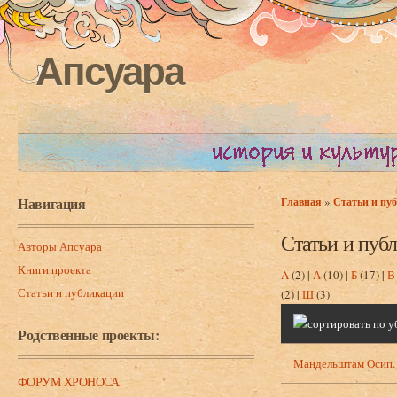
Апсуара
Навигация
»
Главная
Статьи и пу
Вы здесь
Статьи и пуб
Авторы Апсуара
Книги проекта
A
(2)
|
А
(10)
|
Б
(17)
|
В
Статьи и публикации
(2)
|
Ш
(3)
Родственные проекты:
Мандельштам Осип.
ФОРУМ ХРОНОСА