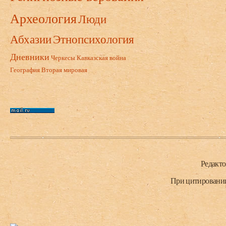
Археология
Люди
Абхазии
Этнопсихология
Дневники
Черкесы
Кавказская война
География
Вторая мировая
Нижний колонтитул
Редакт
При цитировании 