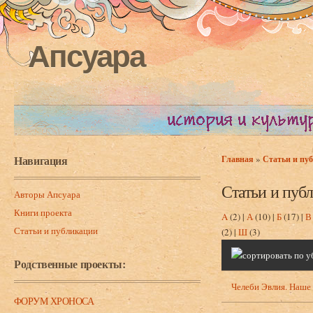
Апсуара
Навигация
»
Главная
Статьи и пу
Вы здесь
Статьи и пуб
Авторы Апсуара
Книги проекта
A
(2)
|
А
(10)
|
Б
(17)
|
В
Статьи и публикации
(2)
|
Ш
(3)
Родственные проекты:
Челеби Эвлия. Наше
ФОРУМ ХРОНОСА