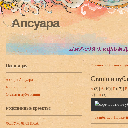
Апсуара
Навигация
»
Главная
Статьи и пу
Вы здесь
Статьи и пуб
Авторы Апсуара
Книги проекта
A
(2)
|
А
(10)
|
Б
(17)
|
В
Статьи и публикации
(2)
|
Ш
(3)
Родственные проекты:
Званба С.Т. Поцелуй
ФОРУМ ХРОНОСА