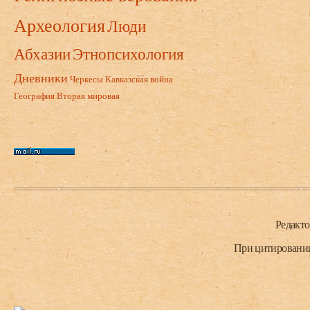
Археология
Люди
Абхазии
Этнопсихология
Дневники
Черкесы
Кавказская война
География
Вторая мировая
Нижний колонтитул
Редакт
При цитировании 